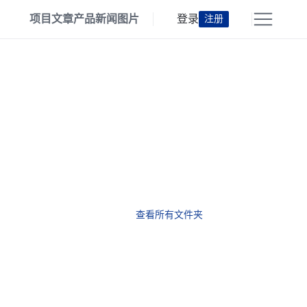
项目
文章
产品
新闻
图片
登录
注册
查看所有文件夹