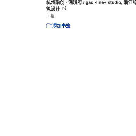
杭州融创 · 涌璘府 / gad ·line+ studio, 浙
筑设计
工程
添加书签