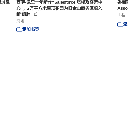
江绿城建
西萨·佩里十年新作“Salesforce 塔楼及客运中
香榭丽舍
心”，2万平方米屋顶花园为旧金山商务区植入
Asso
新‘绿肺’
工程
资讯
添
添加书签