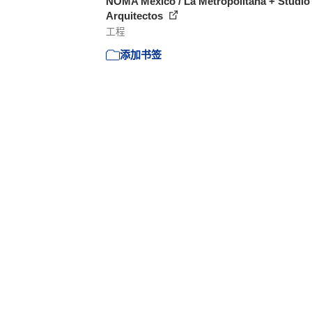
NOMA México / La Metropolitana + Studio
Arquitectos
工程
添加书签