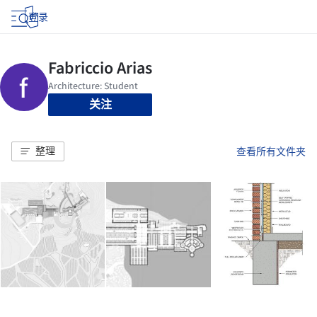
登录
关注
整理
查看所有文件夹