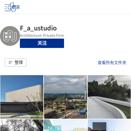
登录
关注
整理
查看所有文件夹