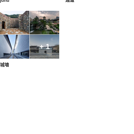
juhu
通道
+ 1
城墙