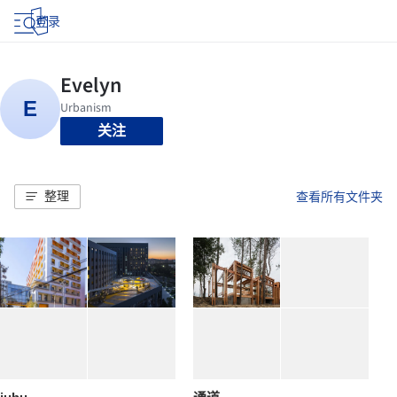
登录
关注
整理
查看所有文件夹