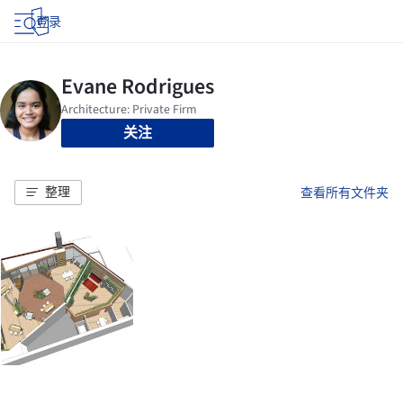
登录
关注
整理
查看所有文件夹