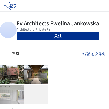
登录
关注
整理
查看所有文件夹