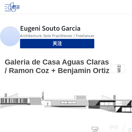
登录
关注
Galeria de Casa Aguas Claras
分
/ Ramon Coz + Benjamin Ortiz
享