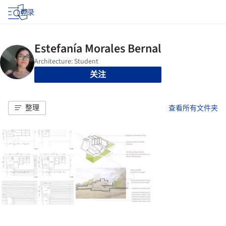
登录
关注
整理
查看所有文件夹