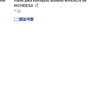
nel
Panel para entrepiso aislante MAKROS de
NOVIDESA
产品
添加书签