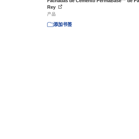
Fachadas de Cemento PermaBase™ de Pa
Rey
产品
添加书签