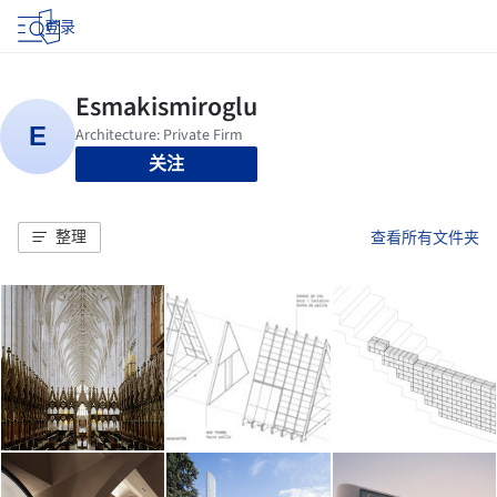
登录
关注
整理
查看所有文件夹