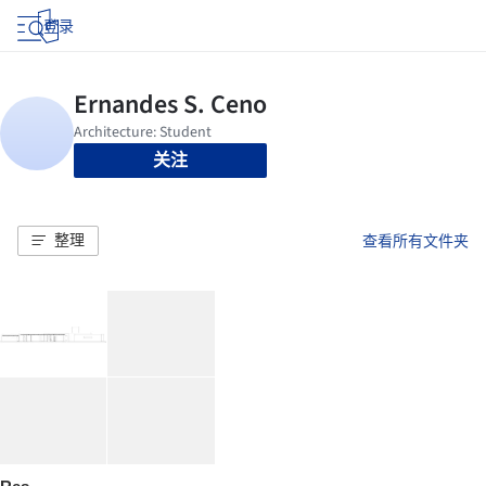
登录
关注
整理
查看所有文件夹