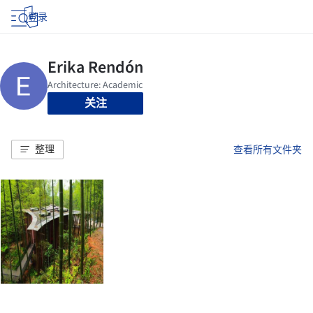
登录
关注
整理
查看所有文件夹