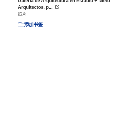
Galería de Arquitectura en Estudio + Nieto
Arquitectos, p...
照片
添加书签