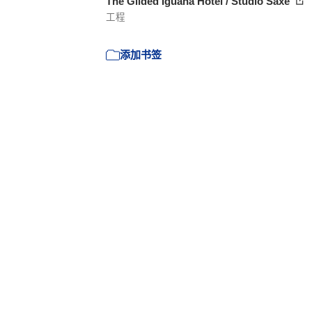
The Gilded Iguana Hotel / Studio Saxe
工程
添加书签