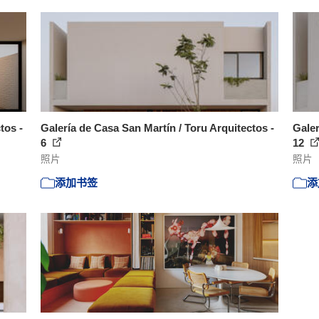
tos -
Galería de Casa San Martín / Toru Arquitectos -
Galer
6
12
照片
照片
添加书签
添