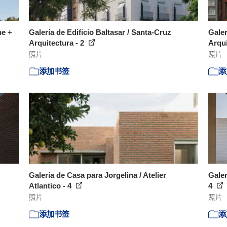
ne +
Galería de Edificio Baltasar / Santa-Cruz
Galer
Arquitectura - 2
Arqui
照片
照片
添加书签
添
Galería de Casa para Jorgelina / Atelier
Galer
Atlantico - 4
4
照片
照片
添加书签
添