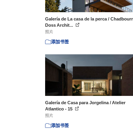
Galería de La casa de la perca / Chadbour
Doss Archit...
照片
添加书签
Galería de Casa para Jorgelina / Atelier
Atlantico - 15
照片
添加书签