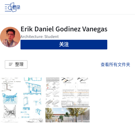
登录
关注
整理
查看所有文件夹