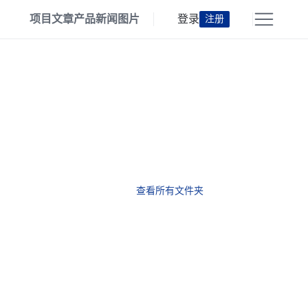
项目
文章
产品
新闻
图片
登录
注册
查看所有文件夹