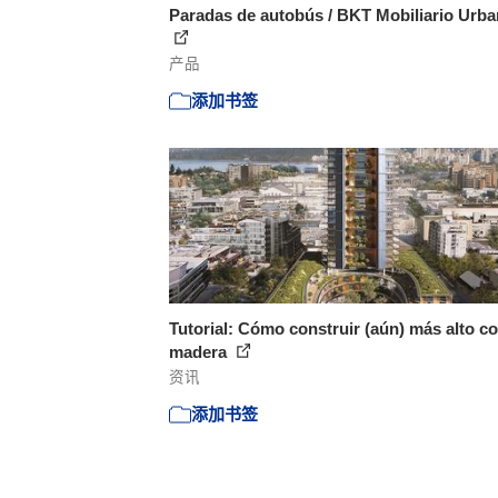
Paradas de autobús / BKT Mobiliario Urb
产品
添加书签
Tutorial: Cómo construir (aún) más alto c
madera
资讯
添加书签