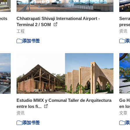
ects
Chhatrapati Shivaji International Airport -
Serra
Terminal 2 / SOM
prese
工程
资讯
添加书签
添
Estudio MMX y Comunal Taller de Arquitectura
Go Ha
entre los fi...
en lo
资讯
文章
添加书签
添