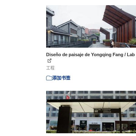
Diseño de paisaje de Yongqing Fang / La
工程
添加书签