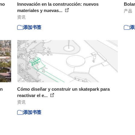
ano
Innovación en la construcción: nuevos
Bola
materiales y nuevas...
产品
资讯
添加书签
添
on
Cómo diseñar y construir un skatepark para
reactivar el e...
资讯
添加书签