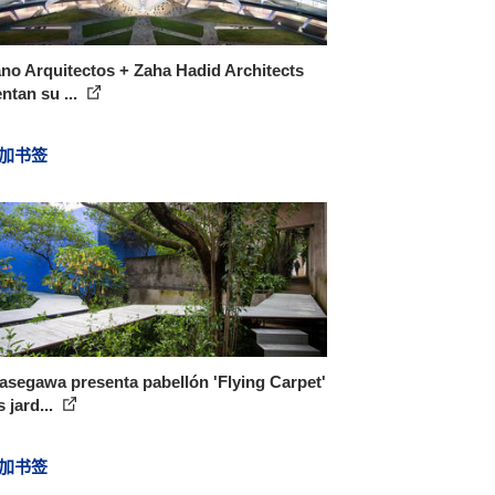
no Arquitectos + Zaha Hadid Architects
ntan su ...
加书签
segawa presenta pabellón 'Flying Carpet'
s jard...
加书签