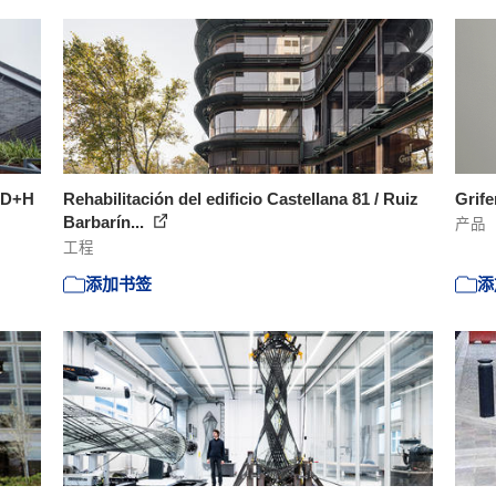
b D+H
Rehabilitación del edificio Castellana 81 / Ruiz
Grife
Barbarín...
产品
工程
添加书签
添