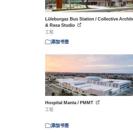
Lüleburgaz Bus Station / Collective Archit
& Rasa Studio
工程
添加书签
Hospital Manta / PMMT
工程
添加书签