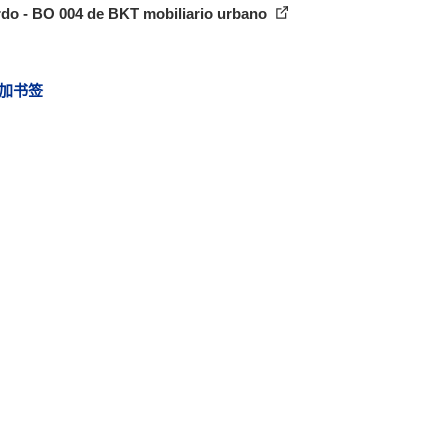
rdo - BO 004 de BKT mobiliario urbano
加书签