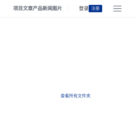
项目
文章
产品
新闻
图片
登录
注册
查看所有文件夹