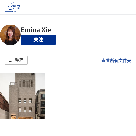
登录
关注
整理
查看所有文件夹