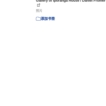
Gallery of Iporanga House / Daniel Fromer 
照片
添加书签