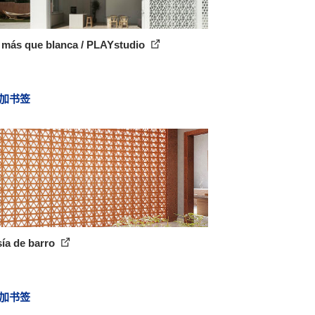
 más que blanca / PLAYstudio
加书签
ía de barro
加书签