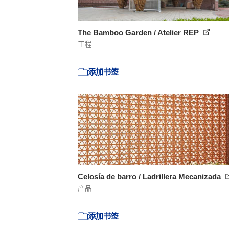
The Bamboo Garden / Atelier REP
工程
添加书签
Celosía de barro / Ladrillera Mecanizada
产品
添加书签