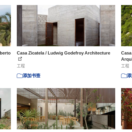
lberto
Casa Zicatela / Ludwig Godefroy Architecture
Casa 
Arqu
工程
工程
添加书签
添