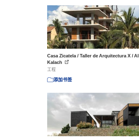
Casa Zicatela / Taller de Arquitectura X / A
Kalach
工程
添加书签