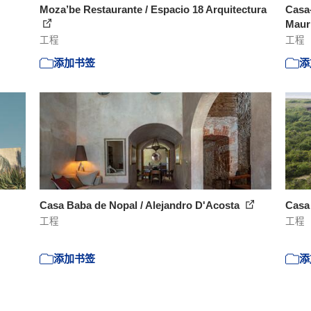
Moza’be Restaurante / Espacio 18 Arquitectura
Casa-
Maur
工程
工程
添加书签
添
Casa Baba de Nopal / Alejandro D'Acosta
Casa
工程
工程
添加书签
添