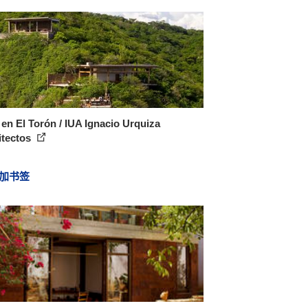
en El Torón / IUA Ignacio Urquiza
itectos
加书签