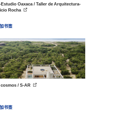
Estudio Oaxaca / Taller de Arquitectura-
icio Rocha
加书签
 cosmos / S-AR
加书签