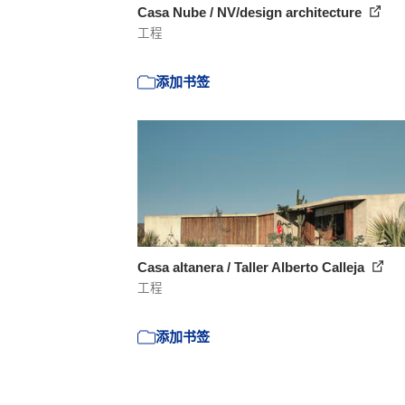
Casa Nube / NV/design architecture
工程
添加书签
Casa altanera / Taller Alberto Calleja
工程
添加书签