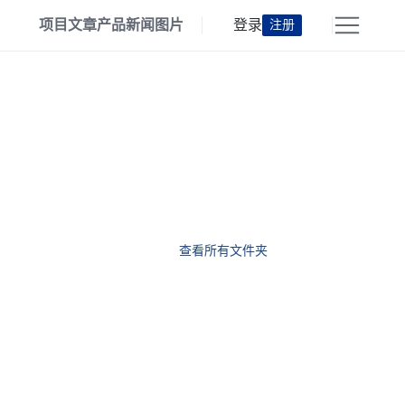
项目
文章
产品
新闻
图片
登录
注册
查看所有文件夹