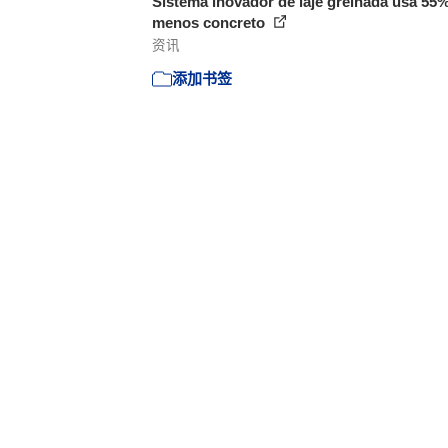
Sistema inovador de laje grelhada usa 55
menos concreto
资讯
添加书签