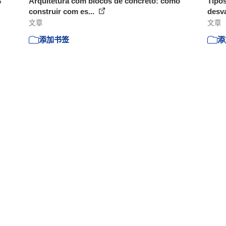
%
Arquitetura com blocos de concreto: como
Tipos
construir com es...
desv
文章
文章
添加书签
添