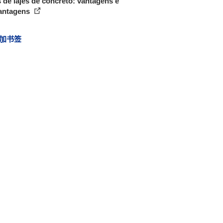
 de lajes de concreto: vantagens e
antagens
加书签