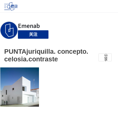
登录
关注
PUNTAjuriquilla. concepto.
分
celosia.contraste
享