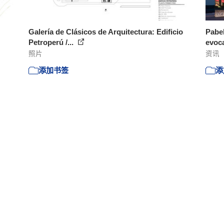
Galería de Clásicos de Arquitectura: Edificio
Pabel
Petroperú /...
evoc
照片
资讯
添加书签
添