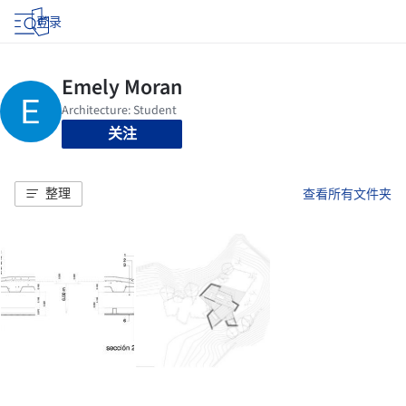
登录
关注
整理
查看所有文件夹