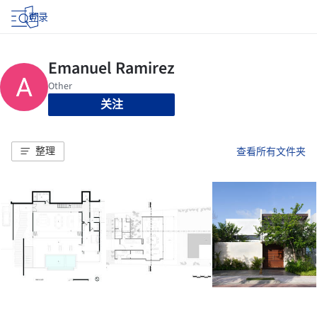
登录
关注
整理
查看所有文件夹