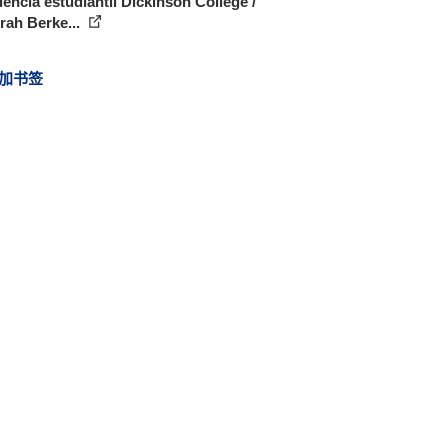
encia estudiantil Dickinson College /
rah Berke...
加书签