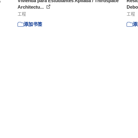
.
Vivienda para Estudiantes Apilada / Thirdspace
Resid
Architectu...
Debo
工程
工程
添加书签
添