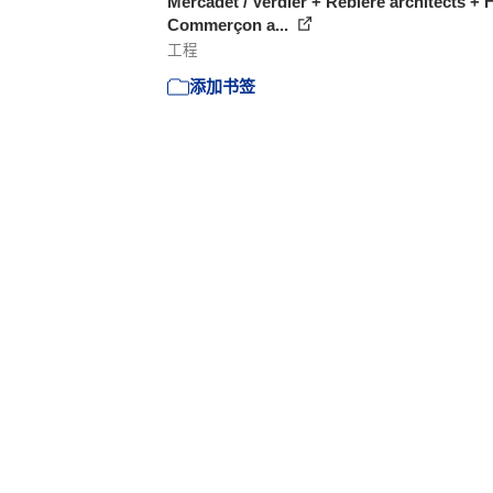
Mercadet / Verdier + Rebiere architects + F
Commerçon a...
工程
添加书签