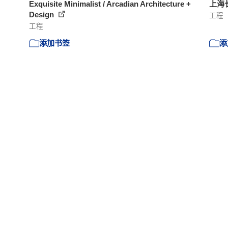
Exquisite Minimalist / Arcadian Architecture +
上海
Design
工程
工程
添加书签
添