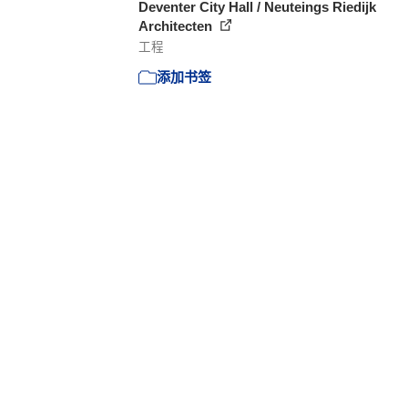
Deventer City Hall / Neuteings Riedijk
Architecten
工程
添加书签