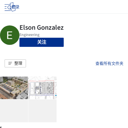
登录
关注
整理
查看所有文件夹