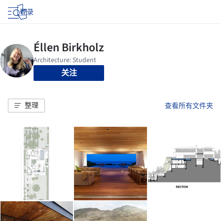
登录
关注
整理
查看所有文件夹