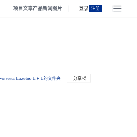
项目
文章
产品
新闻
图片
登录
注册
Ferreira Euzebio E F E的文件夹
分享