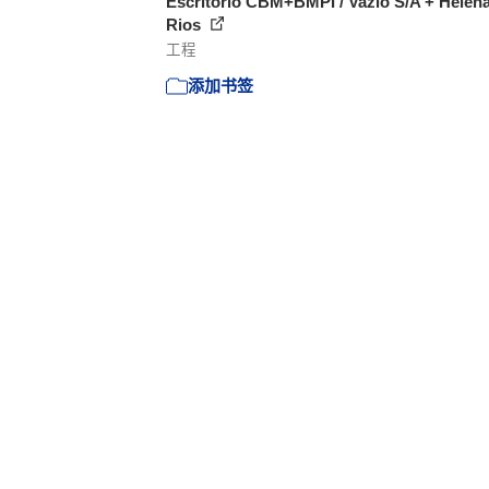
Escritório CBM+BMPI / Vazio S/A + Helen
Rios
工程
添加书签