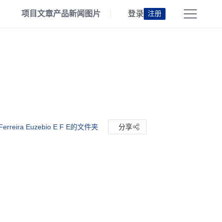
项目
文章
产品
新闻
图片
登录
注册
Ferreira Euzebio E F E的文件夹
分享