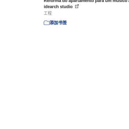
Reforma do apartamento para um músico 
idearch studio
工程
添加书签