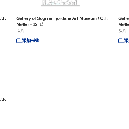
.F.
Gallery of Sogn & Fjordane Art Museum / C.F.
Galle
Møller - 12
Mølle
照片
照片
添加书签
添
.F.