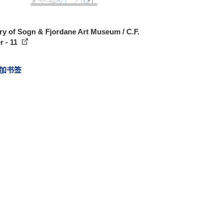
ry of Sogn & Fjordane Art Museum / C.F.
r - 11
加书签