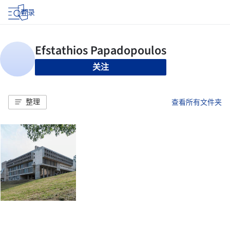
登录
关注
整理
查看所有文件夹