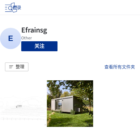
登录
关注
整理
查看所有文件夹