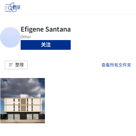
登录
关注
整理
查看所有文件夹