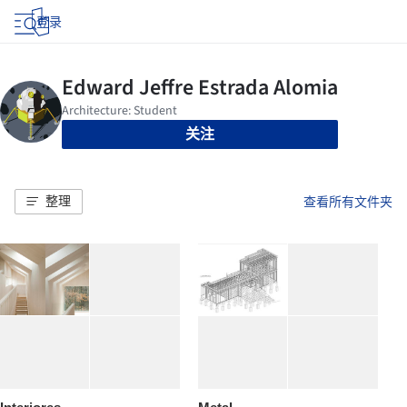
登录
关注
整理
查看所有文件夹