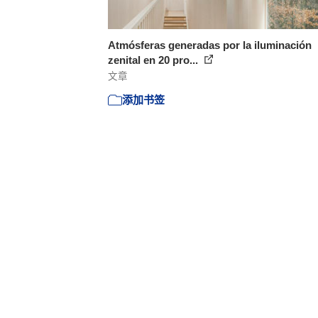
Atmósferas generadas por la iluminación
zenital en 20 pro...
文章
添加书签