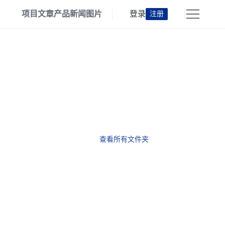
项目
文章
产品
新闻
图片
登录
注册
查看所有文件夹