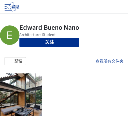
登录
关注
整理
查看所有文件夹