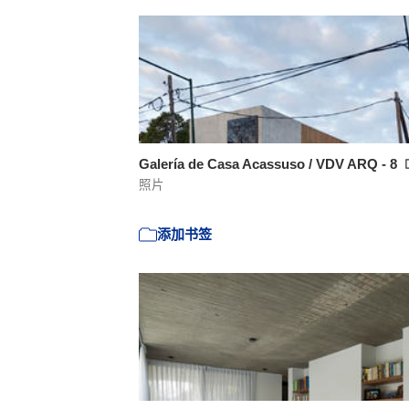
Galería de Casa Acassuso / VDV ARQ - 8
照片
添加书签