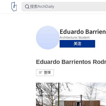
关注
Eduardo Barrientos R
整理