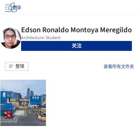
登录
关注
整理
查看所有文件夹