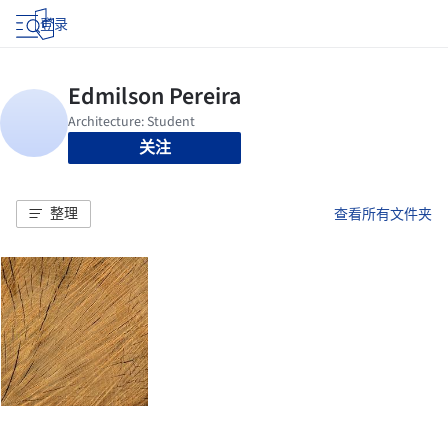
登录
关注
整理
查看所有文件夹