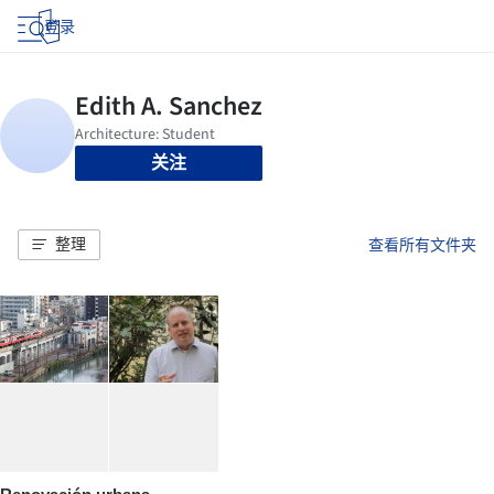
登录
关注
整理
查看所有文件夹