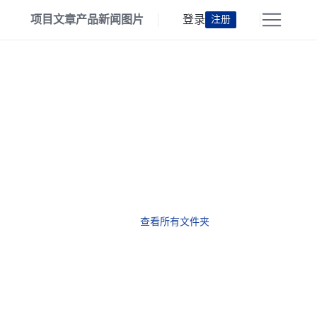
项目
文章
产品
新闻
图片
登录
注册
查看所有文件夹