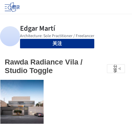
登录
关注
Rawda Radiance Vila /
分
Studio Toggle
享