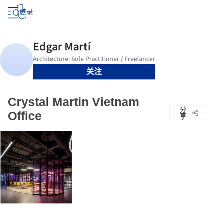
登录
关注
Crystal Martin Vietnam
分
Office
享